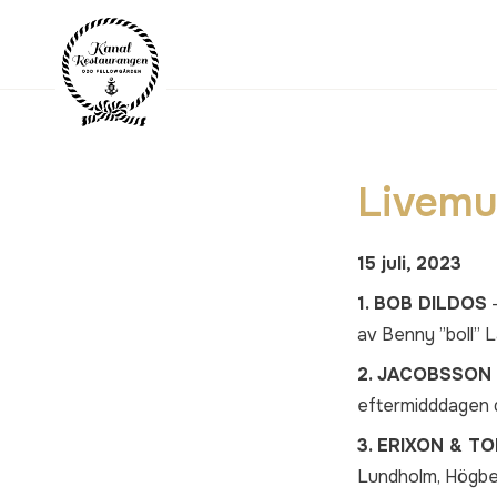
Livemu
15 juli, 2023
1. BOB DILDOS
av Benny ”boll” 
2. JACOBSSON
eftermidddagen d
3. ERIXON & T
Lundholm, Högber