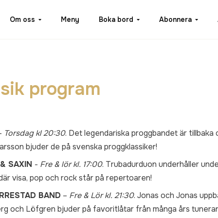
Om oss
Meny
Boka bord
Abonnera
sik program
–
Torsdag kl 20:30
. Det legendariska proggbandet är tillbaka
Larsson bjuder de på svenska proggklassiker!
 & SAXIN
-
Fre & lör kl. 17:00
. Trubadurduon underhåller und
är visa, pop och rock står på repertoaren!
ORRESTAD BAND
–
Fre & Lör kl. 21:30
. Jonas och Jonas upp
g och Löfgren bjuder på favoritlåtar från många års tunera