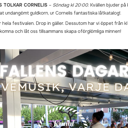
US TOLKAR CORNELIS
–
Söndag kl 20:00
. Kvällen bjuder på 
t undangömt guldkorn, ur Cornelis fantastiska låtkatalog!.
ela festivalen. Drop in gäller. Dessutom har vi öppet från k
lkomna och låt oss tillsammans skapa oförglömliga minnen!